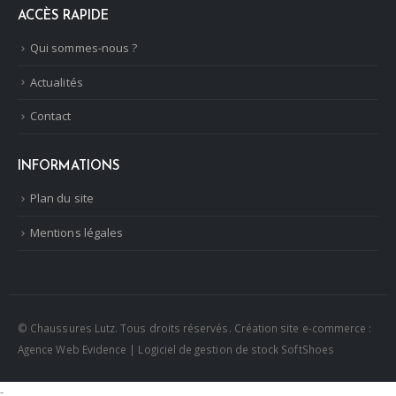
ACCÈS RAPIDE
Qui sommes-nous ?
Actualités
Contact
INFORMATIONS
Plan du site
Mentions légales
© Chaussures Lutz. Tous droits réservés.
Création site e-commerce :
Agence Web Evidence
|
Logiciel de gestion de stock SoftShoes
-