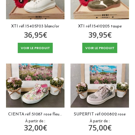
XTI réf:15405703 blanc/or
XTI réf:15410205 taupe
36,95
€
39,95
€
VOIR LE PRODUIT
VOIR LE PRODUIT
CIENTA réf:51087 rose fleurie
SUPERFIT réf:000802 rose
À partir de :
À partir de :
32,00
€
75,00
€